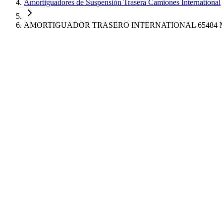
Amortiguadores de Suspensión Trasera Camiones International
AMORTIGUADOR TRASERO INTERNATIONAL 65484