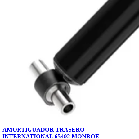
AMORTIGUADOR TRASERO
INTERNATIONAL 65492 MONROE