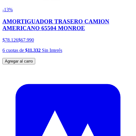
-13%
AMORTIGUADOR TRASERO CAMION
AMERICANO 65504 MONROE
$78.126
$67.990
6
cuotas
de
$11.332
Sin Interés
Agregar al carro