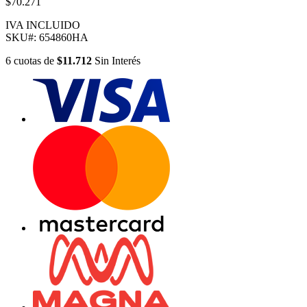
$70.271
IVA INCLUIDO
SKU#:
654860HA
6
cuotas
de
$11.712
Sin Interés