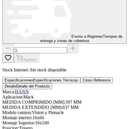
Envios a Regiones
Tiempos de
entrega y zonas de cobertura
Agotado
Stock Internet:
Sin stock disponible
Especificaciones
Especificaciones Técnicas
Cross Reference
Detalle
Detalle del Producto
Marca:
HANN
Aplicacion
:
Mack
MEDIDA COMPRIMIDO [MM]
:
397 MM
MEDIDA EXTENDIDO [MM)
:
637 MM
Modelo camion
:
Vision y Pinnacle
Montaje interior
:
16x66
Montaje Superior
:
16x100
Posicion
:
Trasero