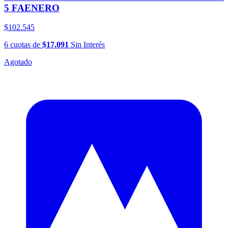
5 FAENERO
$102.545
6
cuotas
de
$17.091
Sin Interés
Agotado