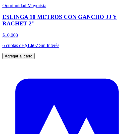
Oportunidad Mayorista
ESLINGA 10 METROS CON GANCHO JJ Y
RACHET 2"
$10.003
6
cuotas
de
$1.667
Sin Interés
Agregar al carro