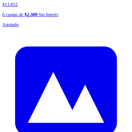
$13.852
6
cuotas
de
$2.309
Sin Interés
Agotado