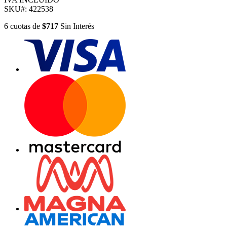
SKU#:
422538
6
cuotas
de
$717
Sin Interés