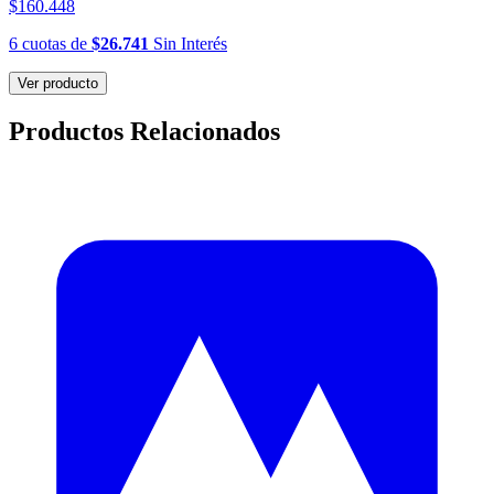
$160.448
6
cuotas
de
$26.741
Sin Interés
Ver producto
Productos Relacionados