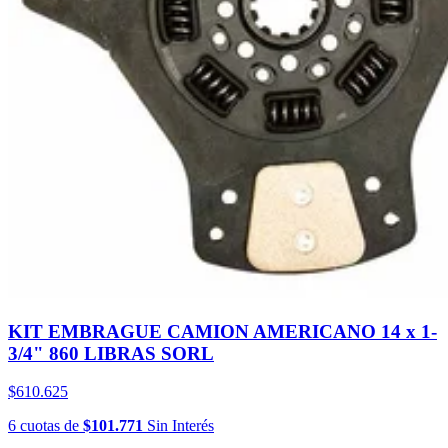
KIT EMBRAGUE CAMION AMERICANO 14 x 1-
3/4" 860 LIBRAS SORL
$610.625
6
cuotas
de
$101.771
Sin Interés