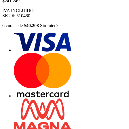
$241.249
IVA INCLUIDO
SKU#:
510480
6
cuotas
de
$40.208
Sin Interés