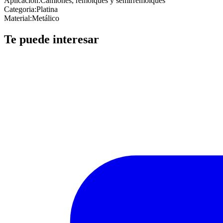
Aplicacion
:
Camiones, remolques y semirremolques
Categoria
:
Platina
Material
:
Metálico
Te puede interesar