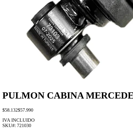
PULMON CABINA MERCEDES
$58.132
$57.990
IVA INCLUIDO
SKU#:
721030