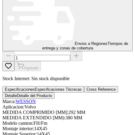
Envios a Regiones
Tiempos de
entrega y zonas de cobertura
Agotado
Stock Internet:
Sin stock disponible
Especificaciones
Especificaciones Técnicas
Cross Reference
Detalle
Detalle del Producto
Marca:
WESSON
Aplicacion
:
Volvo
MEDIDA COMPRIMIDO [MM]
:
292 MM
MEDIDA EXTENDIDO [MM)
:
380 MM
Modelo camion
:
FH/Fm
Montaje interior
:
14X45
Montaje Superior
:
14X45