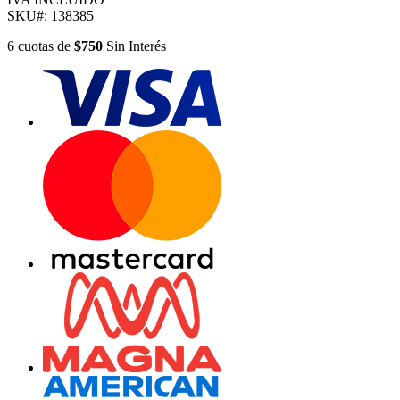
SKU#:
138385
6
cuotas
de
$750
Sin Interés