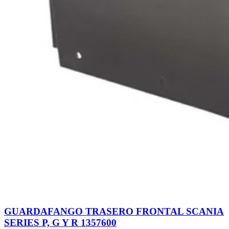
GUARDAFANGO TRASERO FRONTAL SCANIA
SERIES P, G Y R 1357600