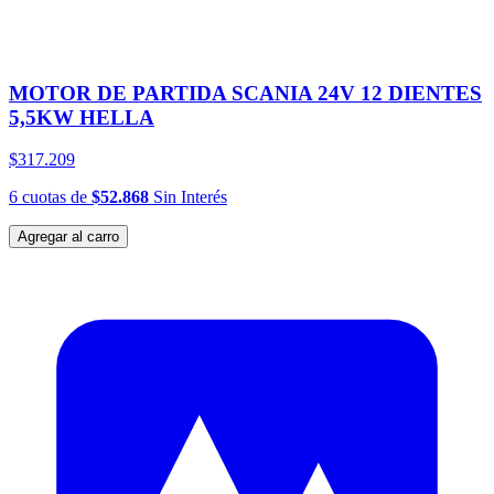
MOTOR DE PARTIDA SCANIA 24V 12 DIENTES
5,5KW HELLA
$317.209
6
cuotas
de
$52.868
Sin Interés
Agregar al carro