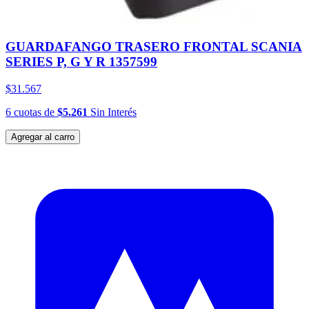
GUARDAFANGO TRASERO FRONTAL SCANIA
SERIES P, G Y R 1357599
$31.567
6
cuotas
de
$5.261
Sin Interés
Agregar al carro