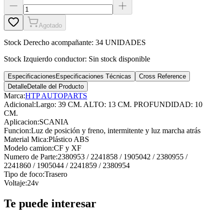
Agotado
Stock
Derecho acompañante
:
34 UNIDADES
Stock
Izquierdo conductor
:
Sin stock disponible
Especificaciones
Especificaciones Técnicas
Cross Reference
Detalle
Detalle del Producto
Marca:
HTP AUTOPARTS
Adicional
:
Largo: 39 CM. ALTO: 13 CM. PROFUNDIDAD: 10
CM.
Aplicacion
:
SCANIA
Funcion
:
Luz de posición y freno, intermitente y luz marcha atrás
Material Mica
:
Plástico ABS
Modelo camion
:
CF y XF
Numero de Parte
:
2380953 / 2241858 / 1905042 / 2380955 /
2241860 / 1905044 / 2241859 / 2380954
Tipo de foco
:
Trasero
Voltaje
:
24v
Te puede interesar