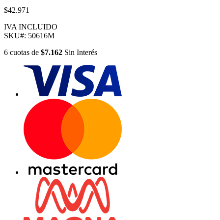
$42.971
IVA INCLUIDO
SKU#:
50616M
6
cuotas
de
$7.162
Sin Interés