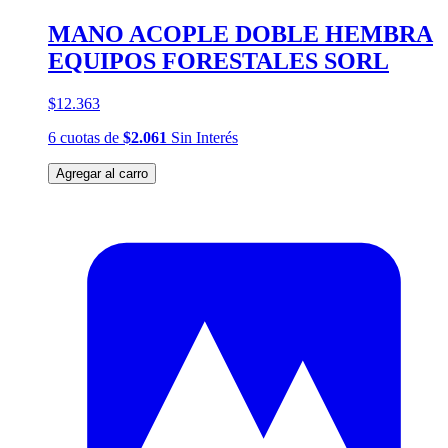
MANO ACOPLE DOBLE HEMBRA
EQUIPOS FORESTALES SORL
$12.363
6
cuotas
de
$2.061
Sin Interés
Agregar al carro