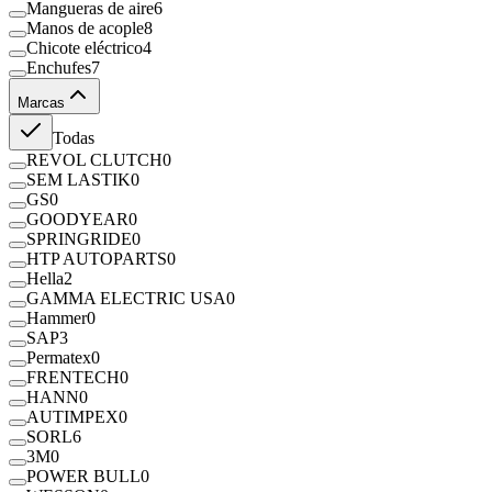
Mangueras de aire
6
Manos de acople
8
Chicote eléctrico
4
Enchufes
7
Marcas
Todas
REVOL CLUTCH
0
SEM LASTIK
0
GS
0
GOODYEAR
0
SPRINGRIDE
0
HTP AUTOPARTS
0
Hella
2
GAMMA ELECTRIC USA
0
Hammer
0
SAP
3
Permatex
0
FRENTECH
0
HANN
0
AUTIMPEX
0
SORL
6
3M
0
POWER BULL
0