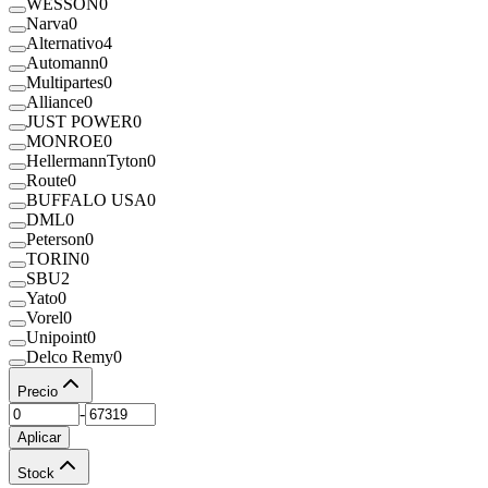
WESSON
0
Narva
0
Alternativo
4
Automann
0
Multipartes
0
Alliance
0
JUST POWER
0
MONROE
0
HellermannTyton
0
Route
0
BUFFALO USA
0
DML
0
Peterson
0
TORIN
0
SBU
2
Yato
0
Vorel
0
Unipoint
0
Delco Remy
0
Precio
-
Aplicar
Stock