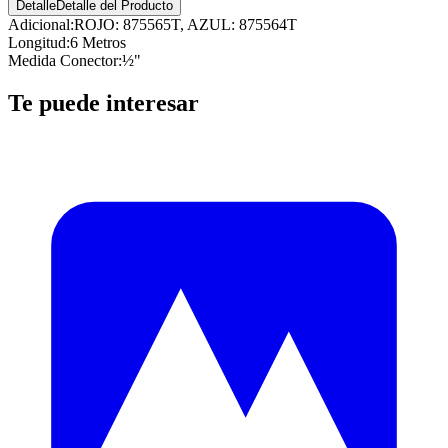
Detalle
Detalle del Producto
Adicional
:
ROJO: 875565T, AZUL: 875564T
Longitud
:
6 Metros
Medida Conector
:
½"
Te puede interesar