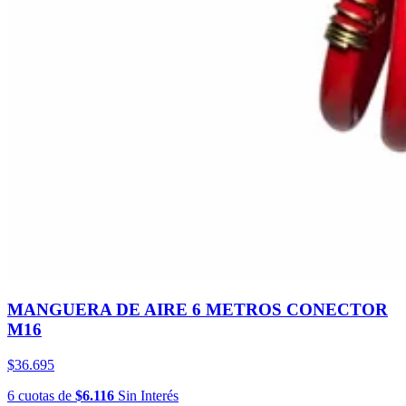
MANGUERA DE AIRE 6 METROS CONECTOR
M16
$36.695
6
cuotas
de
$6.116
Sin Interés