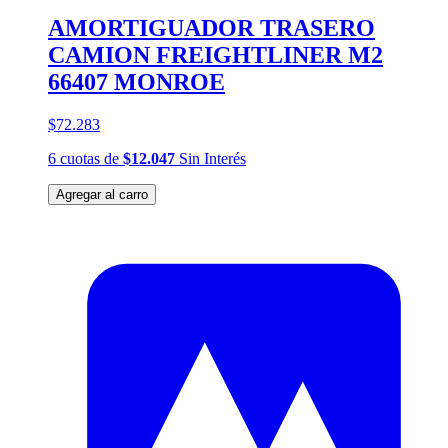
AMORTIGUADOR TRASERO
CAMION FREIGHTLINER M2
66407 MONROE
$72.283
6
cuotas
de
$12.047
Sin Interés
Agregar al carro