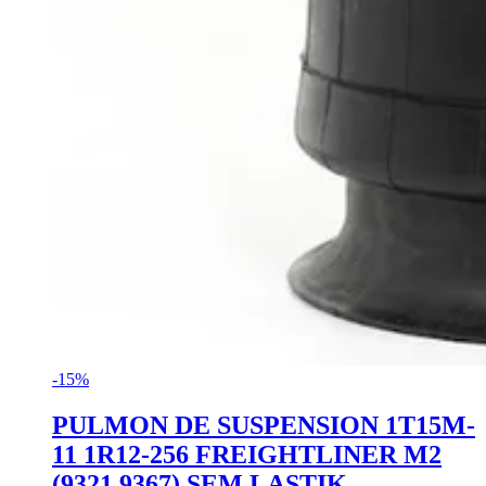
-15%
PULMON DE SUSPENSION 1T15M-
11 1R12-256 FREIGHTLINER M2
(9321,9367) SEM LASTIK