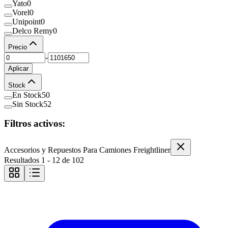
Yato
0
Vorel
0
Unipoint
0
Delco Remy
0
Precio
-
Aplicar
Stock
En Stock
50
Sin Stock
52
Filtros activos:
Accesorios y Repuestos Para Camiones Freightliner
Resultados
1
-
12
de
102