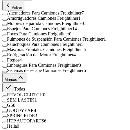
Volver
Alternadores Para Camiones Freightliner
7
Amortiguadores Camiones Freightliner
1
Motores de partida Camiones Freightliner
6
Espejos Para Camiones Freightliner
14
Focos Para Camiones Freightliner
0
Pulmones de Suspensión Para Camiones Freightliner
1
Parachoques Para Camiones Freightliner
5
Máscaras Frontales Camiones Freightliner
5
Refrigeración del Motor Freightliner
4
Frenos
4
Embragues Para Camiones Freightliner
3
Sistemas de escape Camiones Freightliner
6
Marcas
Todas
REVOL CLUTCH
0
SEM LASTIK
1
GS
8
GOODYEAR
4
SPRINGRIDE
3
HTP AUTOPARTS
6
Hella
0