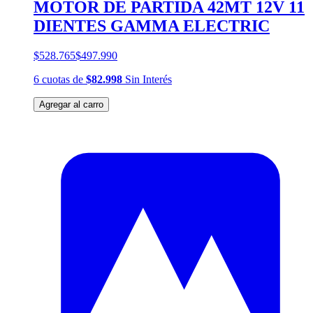
MOTOR DE PARTIDA 42MT 12V 11
DIENTES GAMMA ELECTRIC
$528.765
$497.990
6
cuotas
de
$82.998
Sin Interés
Agregar al carro