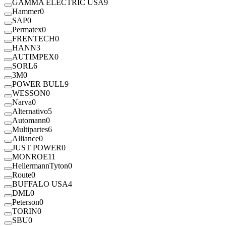
GAMMA ELECTRIC USA
9
Hammer
0
SAP
0
Permatex
0
FRENTECH
0
HANN
3
AUTIMPEX
0
SORL
6
3M
0
POWER BULL
9
WESSON
0
Narva
0
Alternativo
5
Automann
0
Multipartes
6
Alliance
0
JUST POWER
0
MONROE
11
HellermannTyton
0
Route
0
BUFFALO USA
4
DML
0
Peterson
0
TORIN
0
SBU
0