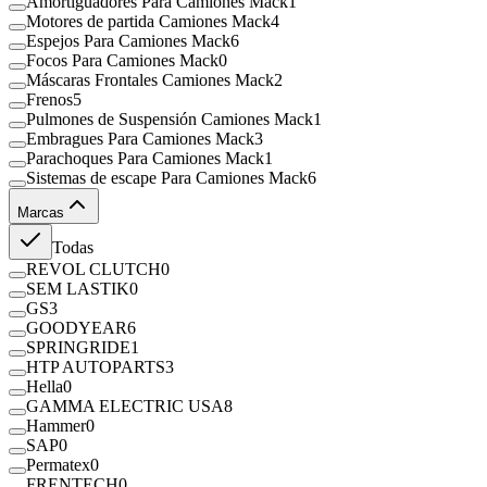
Amortiguadores Para Camiones Mack
1
Motores de partida Camiones Mack
4
Espejos Para Camiones Mack
6
Focos Para Camiones Mack
0
Máscaras Frontales Camiones Mack
2
Frenos
5
Pulmones de Suspensión Camiones Mack
1
Embragues Para Camiones Mack
3
Parachoques Para Camiones Mack
1
Sistemas de escape Para Camiones Mack
6
Marcas
Todas
REVOL CLUTCH
0
SEM LASTIK
0
GS
3
GOODYEAR
6
SPRINGRIDE
1
HTP AUTOPARTS
3
Hella
0
GAMMA ELECTRIC USA
8
Hammer
0
SAP
0
Permatex
0
FRENTECH
0