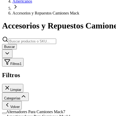
Americanos
Accesorios y Repuestos Camiones Mack
Accesorios y Repuestos Camion
Buscar
Filtros
1
Filtros
Limpiar
Categorías
Volver
Alternadores Para Camiones Mack
7