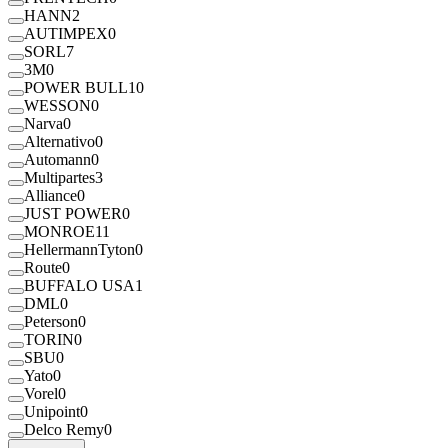
HANN
2
AUTIMPEX
0
SORL
7
3M
0
POWER BULL
10
WESSON
0
Narva
0
Alternativo
0
Automann
0
Multipartes
3
Alliance
0
JUST POWER
0
MONROE
11
HellermannTyton
0
Route
0
BUFFALO USA
1
DML
0
Peterson
0
TORIN
0
SBU
0
Yato
0
Vorel
0
Unipoint
0
Delco Remy
0