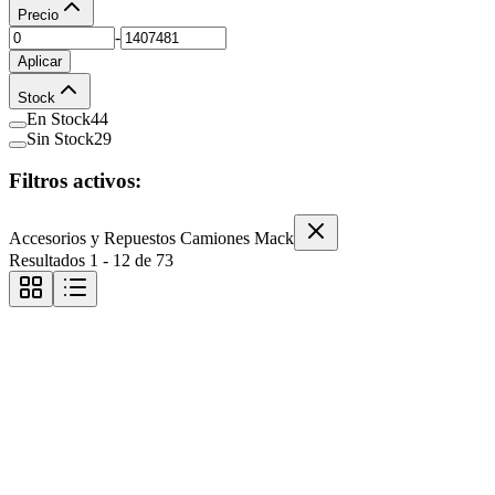
Precio
-
Aplicar
Stock
En Stock
44
Sin Stock
29
Filtros activos:
Accesorios y Repuestos Camiones Mack
Resultados
1
-
12
de
73