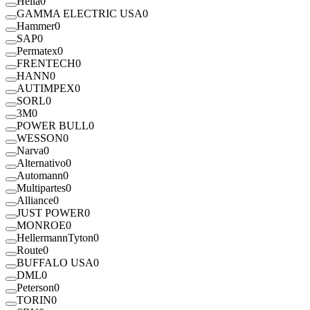
Hella
0
GAMMA ELECTRIC USA
0
Hammer
0
SAP
0
Permatex
0
FRENTECH
0
HANN
0
AUTIMPEX
0
SORL
0
3M
0
POWER BULL
0
WESSON
0
Narva
0
Alternativo
0
Automann
0
Multipartes
0
Alliance
0
JUST POWER
0
MONROE
0
HellermannTyton
0
Route
0
BUFFALO USA
0
DML
0
Peterson
0
TORIN
0