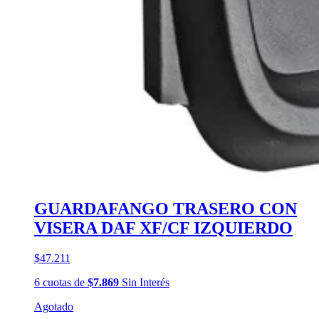
GUARDAFANGO TRASERO CON
VISERA DAF XF/CF IZQUIERDO
$47.211
6
cuotas
de
$7.869
Sin Interés
Agotado