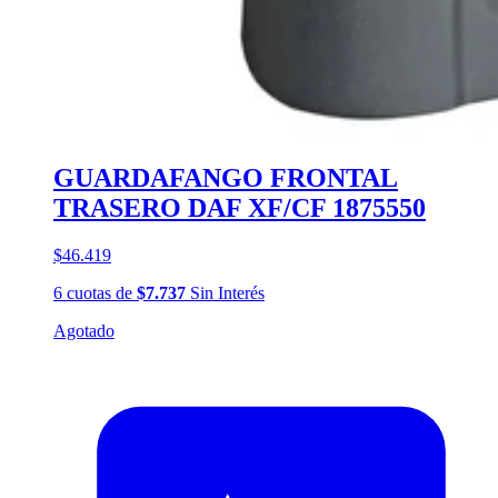
GUARDAFANGO FRONTAL
TRASERO DAF XF/CF 1875550
$46.419
6
cuotas
de
$7.737
Sin Interés
Agotado