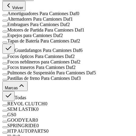
Volver
Amortiguadores Para Camiones Daf
0
Alternadores Para Camiones Daf
1
Embragues Para Camiones Daf
2
Motores de Partida Para Camiones Daf
1
Espejos para Camiones Daf
2
Tapas de Batería Para Camiones Daf
2
Guardafangos Para Camiones Daf
6
Focos ópticos Para Camiones Daf
2
Focos neblineros para Camiones Daf
2
Focos traseros Para Camiones Daf
2
Pulmones de Suspensión Para Camiones Daf
5
Pastillas de freno Para Camiones Daf
3
Marcas
Todas
REVOL CLUTCH
0
SEM LASTIK
0
GS
0
GOODYEAR
0
SPRINGRIDE
0
HTP AUTOPARTS
0