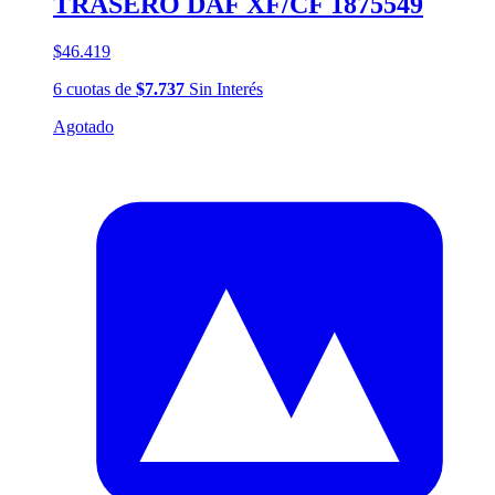
TRASERO DAF XF/CF 1875549
$46.419
6
cuotas
de
$7.737
Sin Interés
Agotado