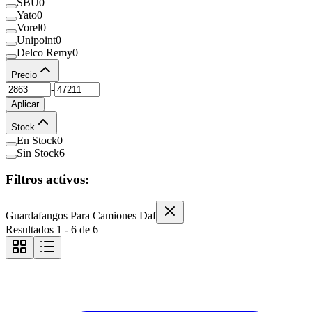
SBU
0
Yato
0
Vorel
0
Unipoint
0
Delco Remy
0
Precio
-
Aplicar
Stock
En Stock
0
Sin Stock
6
Filtros activos:
Guardafangos Para Camiones Daf
Resultados
1
-
6
de
6