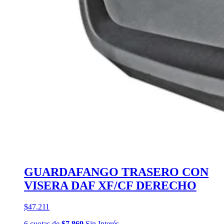
GUARDAFANGO TRASERO CON
VISERA DAF XF/CF DERECHO
$47.211
6
cuotas
de
$7.869
Sin Interés