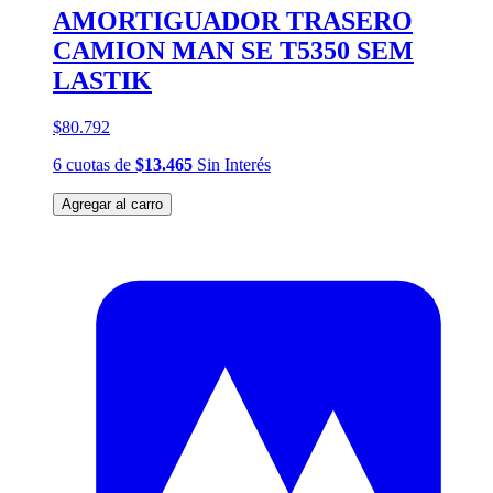
AMORTIGUADOR TRASERO
CAMION MAN SE T5350 SEM
LASTIK
$80.792
6
cuotas
de
$13.465
Sin Interés
Agregar al carro