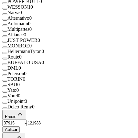
POWER BULL
0
WESSON
10
Narva
0
Alternativo
0
Automann
0
Multipartes
0
Alliance
0
JUST POWER
0
MONROE
0
HellermannTyton
0
Route
0
BUFFALO USA
0
DML
0
Peterson
0
TORIN
0
SBU
0
Yato
0
Vorel
0
Unipoint
0
Delco Remy
0
Precio
-
Aplicar