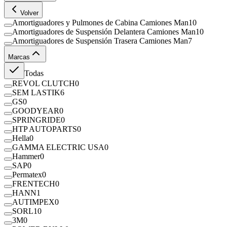
Volver
Amortiguadores y Pulmones de Cabina Camiones Man
10
Amortiguadores de Suspensión Delantera Camiones Man
10
Amortiguadores de Suspensión Trasera Camiones Man
7
Marcas
Todas
REVOL CLUTCH
0
SEM LASTIK
6
GS
0
GOODYEAR
0
SPRINGRIDE
0
HTP AUTOPARTS
0
Hella
0
GAMMA ELECTRIC USA
0
Hammer
0
SAP
0
Permatex
0
FRENTECH
0
HANN
1
AUTIMPEX
0
SORL
10
3M
0