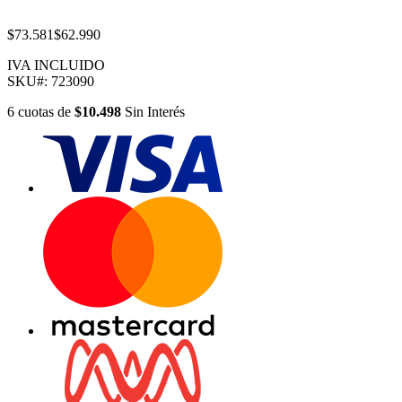
$73.581
$62.990
IVA INCLUIDO
SKU#:
723090
6
cuotas
de
$10.498
Sin Interés