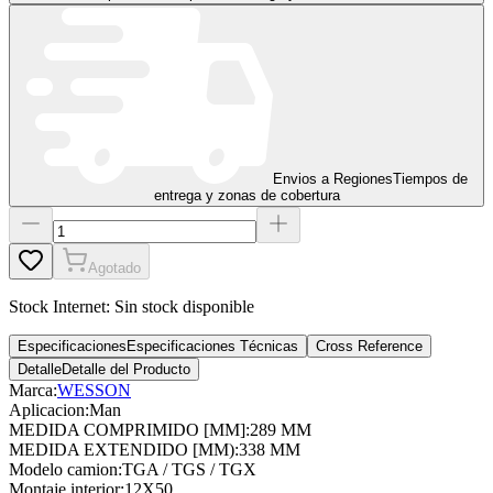
Envios a Regiones
Tiempos de
entrega y zonas de cobertura
Agotado
Stock Internet:
Sin stock disponible
Especificaciones
Especificaciones Técnicas
Cross Reference
Detalle
Detalle del Producto
Marca:
WESSON
Aplicacion
:
Man
MEDIDA COMPRIMIDO [MM]
:
289 MM
MEDIDA EXTENDIDO [MM)
:
338 MM
Modelo camion
:
TGA / TGS / TGX
Montaje interior
:
12X50