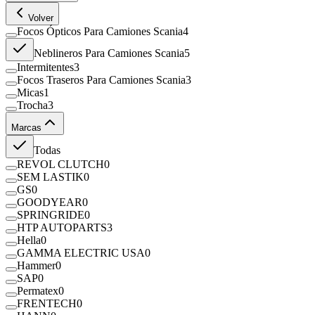
Volver
Focos Ópticos Para Camiones Scania
4
Neblineros Para Camiones Scania
5
Intermitentes
3
Focos Traseros Para Camiones Scania
3
Micas
1
Trocha
3
Marcas
Todas
REVOL CLUTCH
0
SEM LASTIK
0
GS
0
GOODYEAR
0
SPRINGRIDE
0
HTP AUTOPARTS
3
Hella
0
GAMMA ELECTRIC USA
0
Hammer
0
SAP
0
Permatex
0
FRENTECH
0