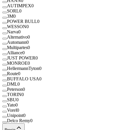
HANN
0
AUTIMPEX
0
SORL
0
3M
0
POWER BULL
0
WESSON
0
Narva
0
Alternativo
0
Automann
0
Multipartes
0
Alliance
0
JUST POWER
0
MONROE
0
HellermannTyton
0
Route
0
BUFFALO USA
0
DML
0
Peterson
0
TORIN
0
SBU
0
Yato
0
Vorel
0
Unipoint
0
Delco Remy
0
Precio