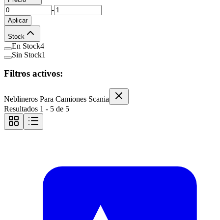
-
Aplicar
Stock
En Stock
4
Sin Stock
1
Filtros activos:
Neblineros Para Camiones Scania
Resultados
1
-
5
de
5