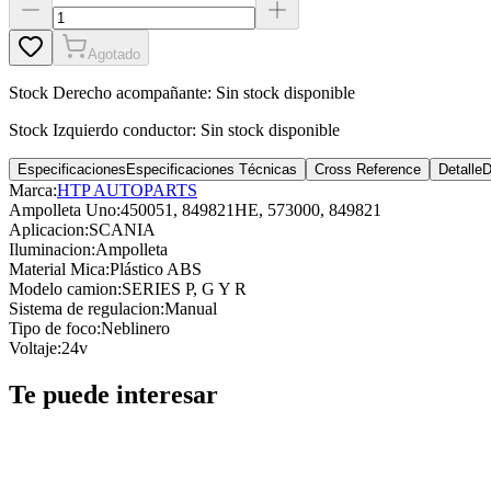
Agotado
Stock
Derecho acompañante
:
Sin stock disponible
Stock
Izquierdo conductor
:
Sin stock disponible
Especificaciones
Especificaciones Técnicas
Cross Reference
Detalle
D
Marca:
HTP AUTOPARTS
Ampolleta Uno
:
450051, 849821HE, 573000, 849821
Aplicacion
:
SCANIA
Iluminacion
:
Ampolleta
Material Mica
:
Plástico ABS
Modelo camion
:
SERIES P, G Y R
Sistema de regulacion
:
Manual
Tipo de foco
:
Neblinero
Voltaje
:
24v
Te puede interesar