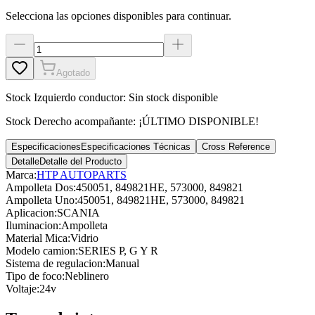
Selecciona las opciones disponibles para continuar.
Agotado
Stock
Izquierdo conductor
:
Sin stock disponible
Stock
Derecho acompañante
:
¡ÚLTIMO DISPONIBLE!
Especificaciones
Especificaciones Técnicas
Cross Reference
Detalle
Detalle del Producto
Marca:
HTP AUTOPARTS
Ampolleta Dos
:
450051, 849821HE, 573000, 849821
Ampolleta Uno
:
450051, 849821HE, 573000, 849821
Aplicacion
:
SCANIA
Iluminacion
:
Ampolleta
Material Mica
:
Vidrio
Modelo camion
:
SERIES P, G Y R
Sistema de regulacion
:
Manual
Tipo de foco
:
Neblinero
Voltaje
:
24v