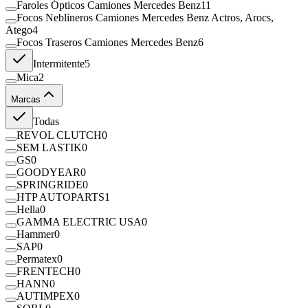
Faroles Ópticos Camiones Mercedes Benz
11
Focos Neblineros Camiones Mercedes Benz Actros, Arocs,
Atego
4
Focos Traseros Camiones Mercedes Benz
6
Intermitente
5
Mica
2
Marcas
Todas
REVOL CLUTCH
0
SEM LASTIK
0
GS
0
GOODYEAR
0
SPRINGRIDE
0
HTP AUTOPARTS
1
Hella
0
GAMMA ELECTRIC USA
0
Hammer
0
SAP
0
Permatex
0
FRENTECH
0
HANN
0
AUTIMPEX
0