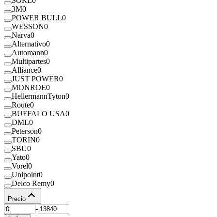
SORL
0
3M
0
POWER BULL
0
WESSON
0
Narva
0
Alternativo
0
Automann
0
Multipartes
0
Alliance
0
JUST POWER
0
MONROE
0
HellermannTyton
0
Route
0
BUFFALO USA
0
DML
0
Peterson
0
TORIN
0
SBU
0
Yato
0
Vorel
0
Unipoint
0
Delco Remy
0
Precio
-