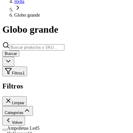
Hella
Globo grande
Globo grande
Buscar
Filtros
1
Filtros
Limpiar
Categorías
Volver
Ampolletas Led
5