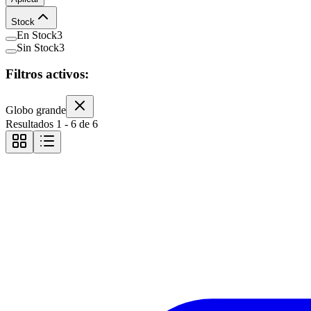
Stock
En Stock
3
Sin Stock
3
Filtros activos:
Globo grande
Resultados
1
-
6
de
6