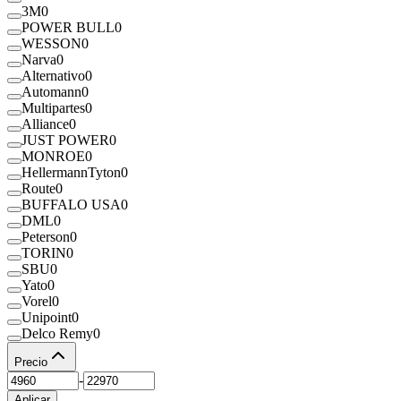
3M
0
POWER BULL
0
WESSON
0
Narva
0
Alternativo
0
Automann
0
Multipartes
0
Alliance
0
JUST POWER
0
MONROE
0
HellermannTyton
0
Route
0
BUFFALO USA
0
DML
0
Peterson
0
TORIN
0
SBU
0
Yato
0
Vorel
0
Unipoint
0
Delco Remy
0
Precio
-
Aplicar