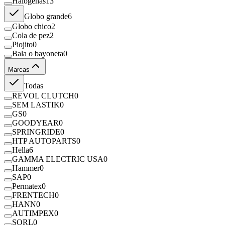
Halógenas
13
Globo grande
6
Globo chico
2
Cola de pez
2
Piojito
0
Bala o bayoneta
0
Marcas
Todas
REVOL CLUTCH
0
SEM LASTIK
0
GS
0
GOODYEAR
0
SPRINGRIDE
0
HTP AUTOPARTS
0
Hella
6
GAMMA ELECTRIC USA
0
Hammer
0
SAP
0
Permatex
0
FRENTECH
0
HANN
0
AUTIMPEX
0
SORL
0