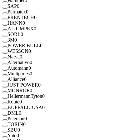
Hammer
0
SAP
0
Permatex
0
FRENTECH
0
HANN
0
AUTIMPEX
0
SORL
0
3M
0
POWER BULL
0
WESSON
0
Narva
0
Alternativo
0
Automann
0
Multipartes
0
Alliance
0
JUST POWER
0
MONROE
0
HellermannTyton
0
Route
0
BUFFALO USA
0
DML
0
Peterson
0
TORIN
0
SBU
0
Yato
0