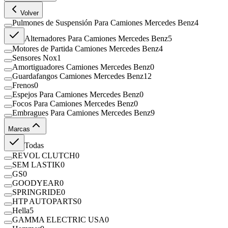
Volver
Pulmones de Suspensión Para Camiones Mercedes Benz
4
Alternadores Para Camiones Mercedes Benz
5
Motores de Partida Camiones Mercedes Benz
4
Sensores Nox
1
Amortiguadores Camiones Mercedes Benz
0
Guardafangos Camiones Mercedes Benz
12
Frenos
0
Espejos Para Camiones Mercedes Benz
0
Focos Para Camiones Mercedes Benz
0
Embragues Para Camiones Mercedes Benz
9
Marcas
Todas
REVOL CLUTCH
0
SEM LASTIK
0
GS
0
GOODYEAR
0
SPRINGRIDE
0
HTP AUTOPARTS
0
Hella
5
GAMMA ELECTRIC USA
0