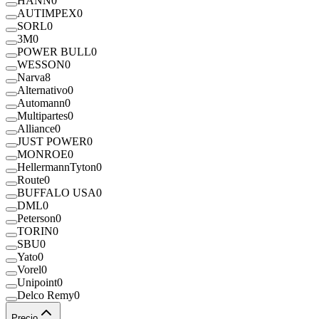
HANN
0
AUTIMPEX
0
SORL
0
3M
0
POWER BULL
0
WESSON
0
Narva
8
Alternativo
0
Automann
0
Multipartes
0
Alliance
0
JUST POWER
0
MONROE
0
HellermannTyton
0
Route
0
BUFFALO USA
0
DML
0
Peterson
0
TORIN
0
SBU
0
Yato
0
Vorel
0
Unipoint
0
Delco Remy
0
Precio