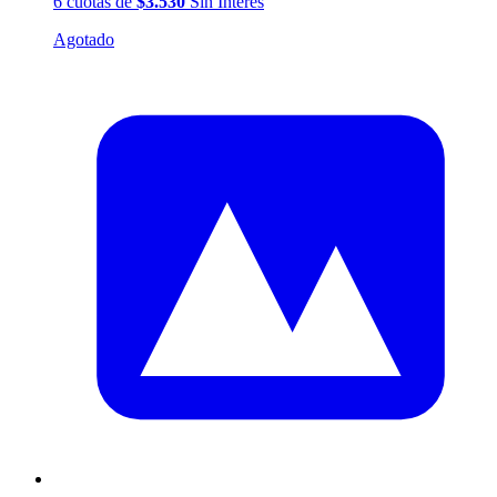
6
cuotas
de
$3.530
Sin Interés
Agotado