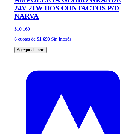
AMPOLLETA GLOBO GRANDE
24V 21W DOS CONTACTOS P/D
NARVA
$10.160
6
cuotas
de
$1.693
Sin Interés
Agregar al carro