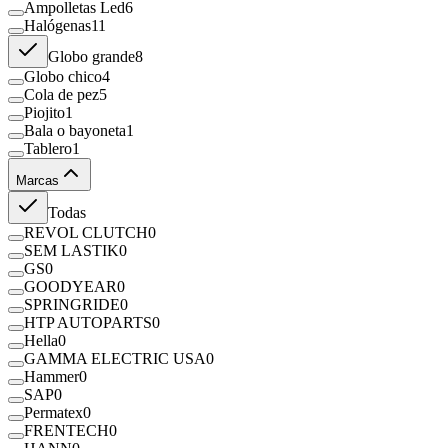
Ampolletas Led
6
Halógenas
11
Globo grande
8
Globo chico
4
Cola de pez
5
Piojito
1
Bala o bayoneta
1
Tablero
1
Marcas
Todas
REVOL CLUTCH
0
SEM LASTIK
0
GS
0
GOODYEAR
0
SPRINGRIDE
0
HTP AUTOPARTS
0
Hella
0
GAMMA ELECTRIC USA
0
Hammer
0
SAP
0
Permatex
0
FRENTECH
0