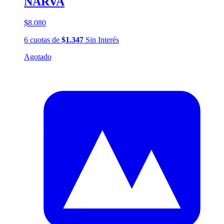
NARVA
$8.080
6
cuotas
de
$1.347
Sin Interés
Agotado