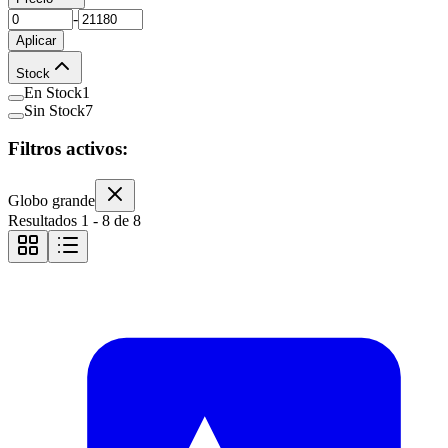
-
Aplicar
Stock
En Stock
1
Sin Stock
7
Filtros activos:
Globo grande
Resultados
1
-
8
de
8