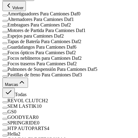
Volver
Amortiguadores Para Camiones Daf
0
Alternadores Para Camiones Daf
1
Embragues Para Camiones Daf
2
Motores de Partida Para Camiones Daf
1
Espejos para Camiones Daf
2
Tapas de Batería Para Camiones Daf
2
Guardafangos Para Camiones Daf
6
Focos ópticos Para Camiones Daf
2
Focos neblineros para Camiones Daf
2
Focos traseros Para Camiones Daf
2
Pulmones de Suspensión Para Camiones Daf
5
Pastillas de freno Para Camiones Daf
3
Marcas
Todas
REVOL CLUTCH
2
SEM LASTIK
10
GS
0
GOODYEAR
0
SPRINGRIDE
0
HTP AUTOPARTS
4
Hella
2