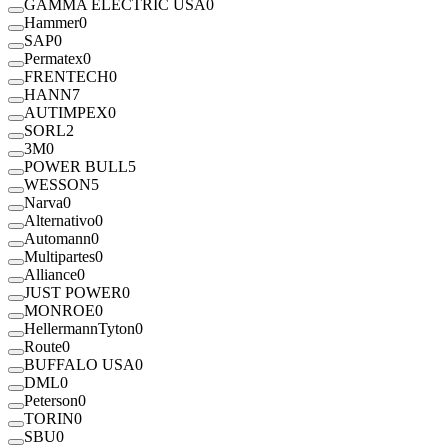
GAMMA ELECTRIC USA
0
Hammer
0
SAP
0
Permatex
0
FRENTECH
0
HANN
7
AUTIMPEX
0
SORL
2
3M
0
POWER BULL
5
WESSON
5
Narva
0
Alternativo
0
Automann
0
Multipartes
0
Alliance
0
JUST POWER
0
MONROE
0
HellermannTyton
0
Route
0
BUFFALO USA
0
DML
0
Peterson
0
TORIN
0
SBU
0