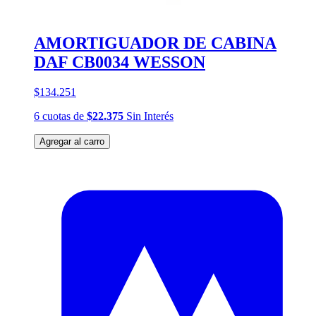
AMORTIGUADOR DE CABINA
DAF CB0034 WESSON
$134.251
6
cuotas
de
$22.375
Sin Interés
Agregar al carro