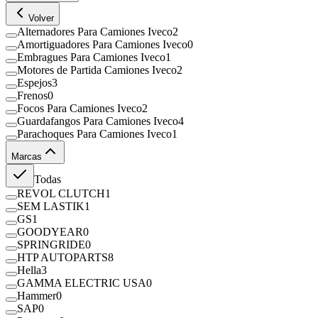
Volver
Alternadores Para Camiones Iveco
2
Amortiguadores Para Camiones Iveco
0
Embragues Para Camiones Iveco
1
Motores de Partida Camiones Iveco
2
Espejos
3
Frenos
0
Focos Para Camiones Iveco
2
Guardafangos Para Camiones Iveco
4
Parachoques Para Camiones Iveco
1
Marcas
Todas
REVOL CLUTCH
1
SEM LASTIK
1
GS
1
GOODYEAR
0
SPRINGRIDE
0
HTP AUTOPARTS
8
Hella
3
GAMMA ELECTRIC USA
0
Hammer
0
SAP
0