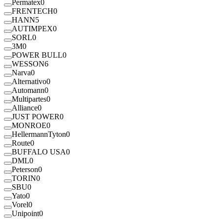
Permatex
0
FRENTECH
0
HANN
5
AUTIMPEX
0
SORL
0
3M
0
POWER BULL
0
WESSON
6
Narva
0
Alternativo
0
Automann
0
Multipartes
0
Alliance
0
JUST POWER
0
MONROE
0
HellermannTyton
0
Route
0
BUFFALO USA
0
DML
0
Peterson
0
TORIN
0
SBU
0
Yato
0
Vorel
0
Unipoint
0