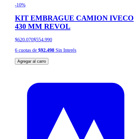
-10%
KIT EMBRAGUE CAMION IVECO
430 MM REVOL
$620.070
$554.990
6
cuotas
de
$92.498
Sin Interés
Agregar al carro