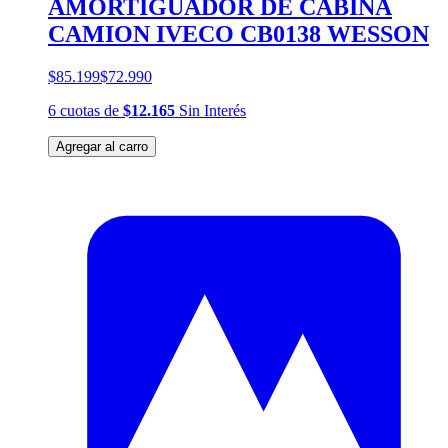
AMORTIGUADOR DE CABINA
CAMION IVECO CB0138 WESSON
$85.199
$72.990
6
cuotas
de
$12.165
Sin Interés
Agregar al carro