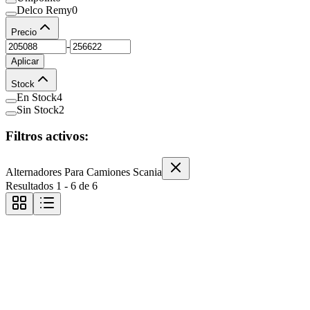
Delco Remy
0
Precio
-
Aplicar
Stock
En Stock
4
Sin Stock
2
Filtros activos:
Alternadores Para Camiones Scania
Resultados
1
-
6
de
6