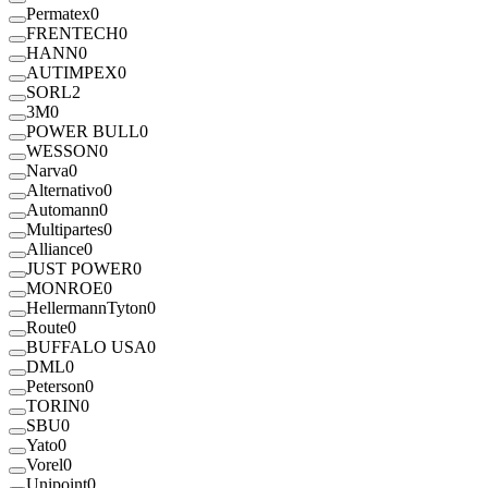
Permatex
0
FRENTECH
0
HANN
0
AUTIMPEX
0
SORL
2
3M
0
POWER BULL
0
WESSON
0
Narva
0
Alternativo
0
Automann
0
Multipartes
0
Alliance
0
JUST POWER
0
MONROE
0
HellermannTyton
0
Route
0
BUFFALO USA
0
DML
0
Peterson
0
TORIN
0
SBU
0
Yato
0
Vorel
0
Unipoint
0