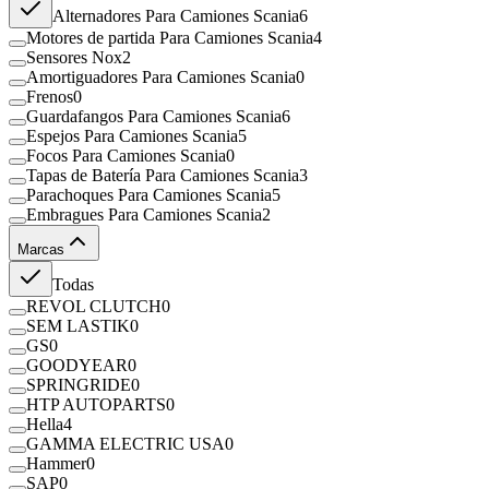
Alternadores Para Camiones Scania
6
Motores de partida Para Camiones Scania
4
Sensores Nox
2
Amortiguadores Para Camiones Scania
0
Frenos
0
Guardafangos Para Camiones Scania
6
Espejos Para Camiones Scania
5
Focos Para Camiones Scania
0
Tapas de Batería Para Camiones Scania
3
Parachoques Para Camiones Scania
5
Embragues Para Camiones Scania
2
Marcas
Todas
REVOL CLUTCH
0
SEM LASTIK
0
GS
0
GOODYEAR
0
SPRINGRIDE
0
HTP AUTOPARTS
0
Hella
4
GAMMA ELECTRIC USA
0
Hammer
0
SAP
0