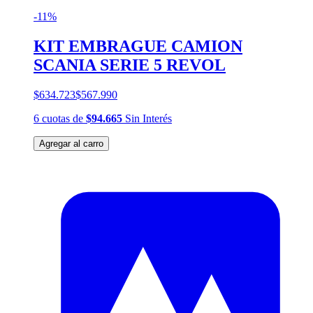
-11%
KIT EMBRAGUE CAMION
SCANIA SERIE 5 REVOL
$634.723
$567.990
6
cuotas
de
$94.665
Sin Interés
Agregar al carro