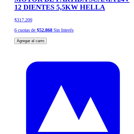
12 DIENTES 5,5KW HELLA
$317.209
6
cuotas
de
$52.868
Sin Interés
Agregar al carro