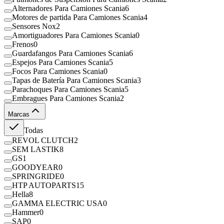
Alternadores Para Camiones Scania
6
Motores de partida Para Camiones Scania
4
Sensores Nox
2
Amortiguadores Para Camiones Scania
0
Frenos
0
Guardafangos Para Camiones Scania
6
Espejos Para Camiones Scania
5
Focos Para Camiones Scania
0
Tapas de Batería Para Camiones Scania
3
Parachoques Para Camiones Scania
5
Embragues Para Camiones Scania
2
Marcas
Todas
REVOL CLUTCH
2
SEM LASTIK
8
GS
1
GOODYEAR
0
SPRINGRIDE
0
HTP AUTOPARTS
15
Hella
8
GAMMA ELECTRIC USA
0
Hammer
0
SAP
0