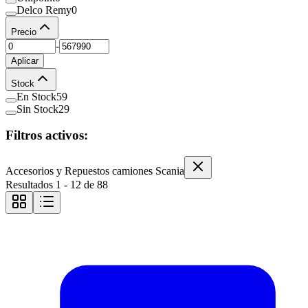
Delco Remy
0
Precio
-
Aplicar
Stock
En Stock
59
Sin Stock
29
Filtros activos:
Accesorios y Repuestos camiones Scania
Resultados
1
-
12
de
88