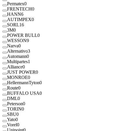
Permatex
0
FRENTECH
0
HANN
6
AUTIMPEX
0
SORL
16
3M
0
POWER BULL
0
WESSON
9
Narva
0
Alternativo
3
Automann
0
Multipartes
1
Alliance
0
JUST POWER
0
MONROE
0
HellermannTyton
0
Route
0
BUFFALO USA
0
DML
0
Peterson
0
TORIN
0
SBU
0
Yato
0
Vorel
0
Unipoint
0