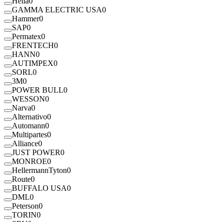
Hella
0
GAMMA ELECTRIC USA
0
Hammer
0
SAP
0
Permatex
0
FRENTECH
0
HANN
0
AUTIMPEX
0
SORL
0
3M
0
POWER BULL
0
WESSON
0
Narva
0
Alternativo
0
Automann
0
Multipartes
0
Alliance
0
JUST POWER
0
MONROE
0
HellermannTyton
0
Route
0
BUFFALO USA
0
DML
0
Peterson
0
TORIN
0