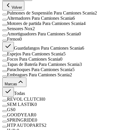
Volver
Pulmones de Suspensión Para Camiones Scania
2
Alternadores Para Camiones Scania
6
Motores de partida Para Camiones Scania
4
Sensores Nox
2
Amortiguadores Para Camiones Scania
0
Frenos
0
Guardafangos Para Camiones Scania
6
Espejos Para Camiones Scania
5
Focos Para Camiones Scania
0
Tapas de Batería Para Camiones Scania
3
Parachoques Para Camiones Scania
5
Embragues Para Camiones Scania
2
Marcas
Todas
REVOL CLUTCH
0
SEM LASTIK
0
GS
0
GOODYEAR
0
SPRINGRIDE
0
HTP AUTOPARTS
2