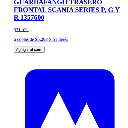
GUARDAFANGO TRASERO
FRONTAL SCANIA SERIES P, G Y
R 1357600
$31.575
6
cuotas
de
$5.263
Sin Interés
Agregar al carro