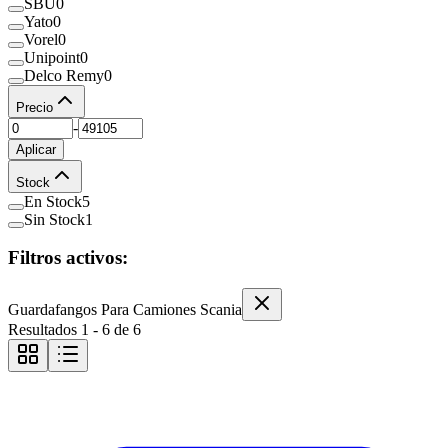
SBU
0
Yato
0
Vorel
0
Unipoint
0
Delco Remy
0
Precio
-
Aplicar
Stock
En Stock
5
Sin Stock
1
Filtros activos:
Guardafangos Para Camiones Scania
Resultados
1
-
6
de
6