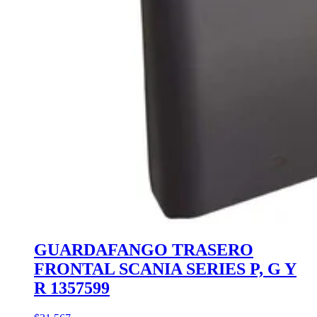
GUARDAFANGO TRASERO
FRONTAL SCANIA SERIES P, G Y
R 1357599