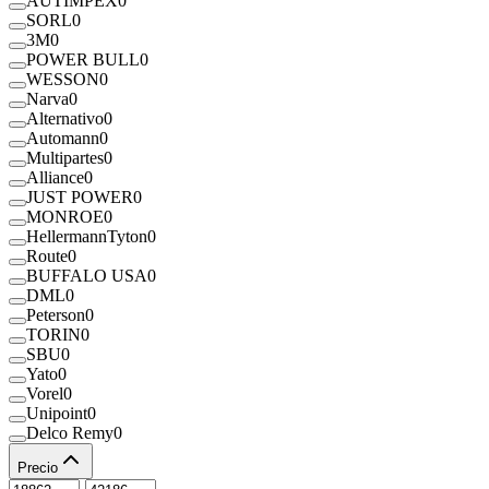
AUTIMPEX
0
SORL
0
3M
0
POWER BULL
0
WESSON
0
Narva
0
Alternativo
0
Automann
0
Multipartes
0
Alliance
0
JUST POWER
0
MONROE
0
HellermannTyton
0
Route
0
BUFFALO USA
0
DML
0
Peterson
0
TORIN
0
SBU
0
Yato
0
Vorel
0
Unipoint
0
Delco Remy
0
Precio