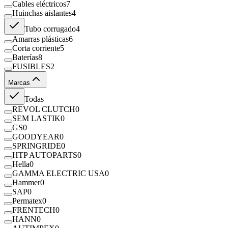
Cables eléctricos
7
Huinchas aislantes
4
Tubo corrugado
4
Amarras plásticas
6
Corta corriente
5
Baterías
8
FUSIBLES
2
Marcas
Todas
REVOL CLUTCH
0
SEM LASTIK
0
GS
0
GOODYEAR
0
SPRINGRIDE
0
HTP AUTOPARTS
0
Hella
0
GAMMA ELECTRIC USA
0
Hammer
0
SAP
0
Permatex
0
FRENTECH
0
HANN
0