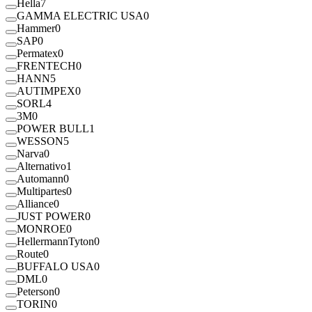
Hella
7
GAMMA ELECTRIC USA
0
Hammer
0
SAP
0
Permatex
0
FRENTECH
0
HANN
5
AUTIMPEX
0
SORL
4
3M
0
POWER BULL
1
WESSON
5
Narva
0
Alternativo
1
Automann
0
Multipartes
0
Alliance
0
JUST POWER
0
MONROE
0
HellermannTyton
0
Route
0
BUFFALO USA
0
DML
0
Peterson
0
TORIN
0