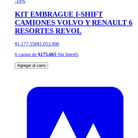
-10%
KIT EMBRAGUE I-SHIFT
CAMIONES VOLVO Y RENAULT 6
RESORTES REVOL
$1.177.556
$1.053.990
6
cuotas
de
$175.665
Sin Interés
Agregar al carro