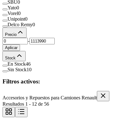
SBU
0
Yato
0
Vorel
0
Unipoint
0
Delco Remy
0
Precio
-
Aplicar
Stock
En Stock
46
Sin Stock
10
Filtros activos:
Accesorios y Repuestos para Camiones Renault
Resultados
1
-
12
de
56