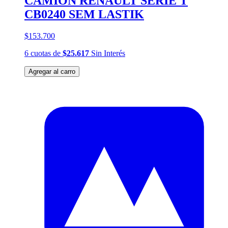
CAMION RENAULT SERIE T
CB0240 SEM LASTIK
$153.700
6
cuotas
de
$25.617
Sin Interés
Agregar al carro