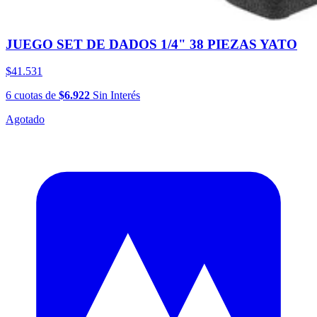
JUEGO SET DE DADOS 1/4" 38 PIEZAS YATO
$41.531
6
cuotas
de
$6.922
Sin Interés
Agotado