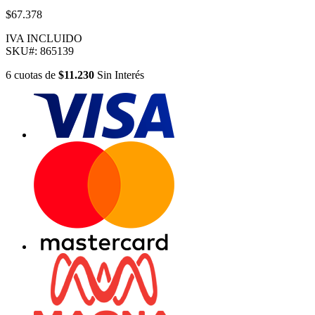
$67.378
IVA INCLUIDO
SKU#:
865139
6
cuotas
de
$11.230
Sin Interés