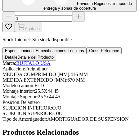
Envios a Regiones
Tiempos de
entrega y zonas de cobertura
Agotado
Stock Internet:
Sin stock disponible
Especificaciones
Especificaciones Técnicas
Cross Reference
Detalle
Detalle del Producto
Marca:
BUFFALO USA
Aplicacion
:
Freightliner
MEDIDA COMPRIMIDO [MM]
:
416 MM
MEDIDA EXTENDIDO [MM)
:
670 MM
Modelo camion
:
FLD
Montaje interior
:
25.5X44.45
Montaje Superior
:
25.5x44.45
Posicion
:
Delantero
SUJECION INFERIOR
:
OJO
SUJECION SUPERIOR
:
OJO
Tipo de Amortiguador
:
AMORTIGUADOR DE SUSPENSION
Productos Relacionados