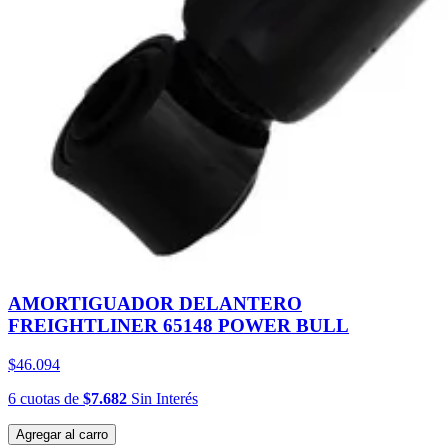
AMORTIGUADOR DELANTERO
FREIGHTLINER 65148 POWER BULL
$46.094
6
cuotas
de
$7.682
Sin Interés
Agregar al carro