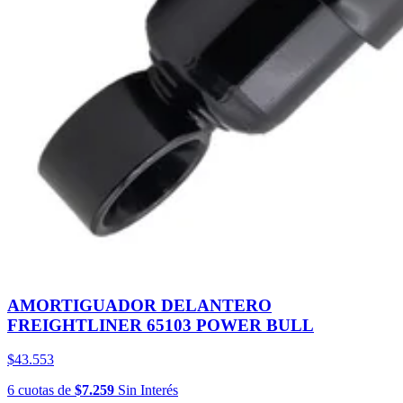
AMORTIGUADOR DELANTERO
FREIGHTLINER 65103 POWER BULL
$43.553
6
cuotas
de
$7.259
Sin Interés