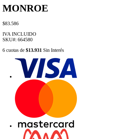
MONROE
$83.586
IVA INCLUIDO
SKU#:
664580
6
cuotas
de
$13.931
Sin Interés