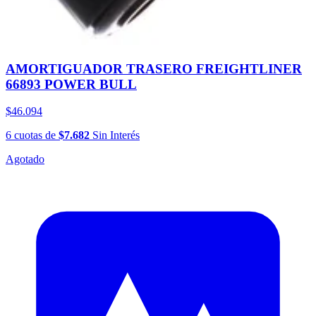
AMORTIGUADOR TRASERO FREIGHTLINER
66893 POWER BULL
$46.094
6
cuotas
de
$7.682
Sin Interés
Agotado