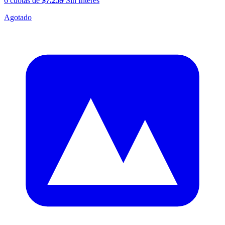
6
cuotas
de
$7.259
Sin Interés
Agotado