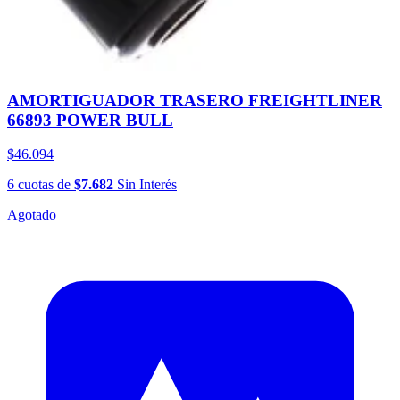
AMORTIGUADOR TRASERO FREIGHTLINER
66893 POWER BULL
$46.094
6
cuotas
de
$7.682
Sin Interés
Agotado