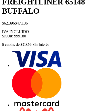
FREIGHTLINER 65148
BUFFALO
$62.396
$47.136
IVA INCLUIDO
SKU#:
999180
6
cuotas
de
$7.856
Sin Interés