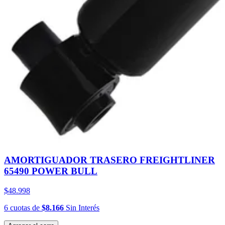
AMORTIGUADOR TRASERO FREIGHTLINER
65490 POWER BULL
$48.998
6
cuotas
de
$8.166
Sin Interés