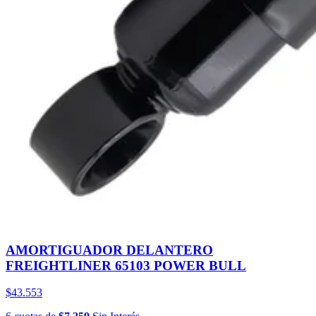
AMORTIGUADOR DELANTERO
FREIGHTLINER 65103 POWER BULL
$43.553