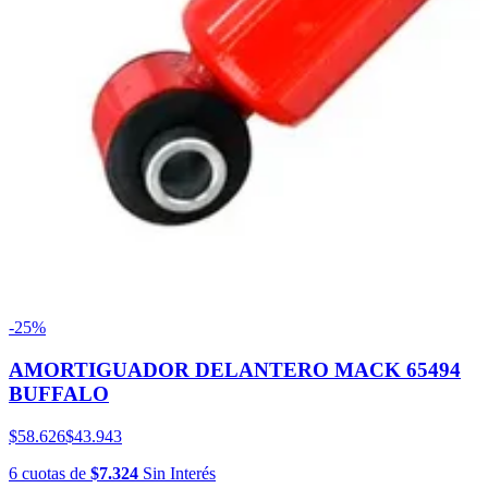
-25%
AMORTIGUADOR DELANTERO MACK 65494
BUFFALO
$58.626
$43.943
6
cuotas
de
$7.324
Sin Interés