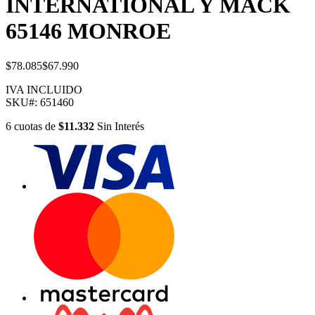
INTERNATIONAL Y MACK
65146 MONROE
$78.085
$67.990
IVA INCLUIDO
SKU#:
651460
6
cuotas
de
$11.332
Sin Interés