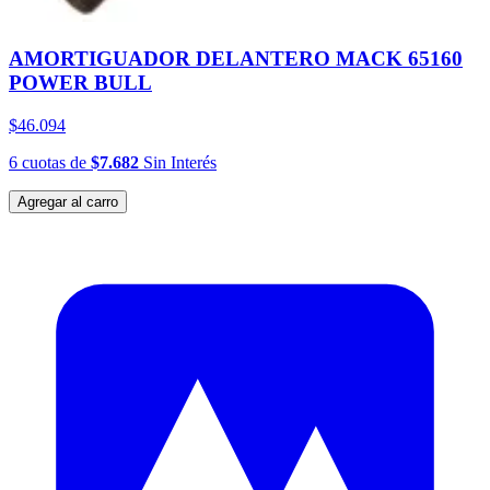
AMORTIGUADOR DELANTERO MACK 65160
POWER BULL
$46.094
6
cuotas
de
$7.682
Sin Interés
Agregar al carro