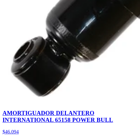
AMORTIGUADOR DELANTERO
INTERNATIONAL 65158 POWER BULL
$46.094