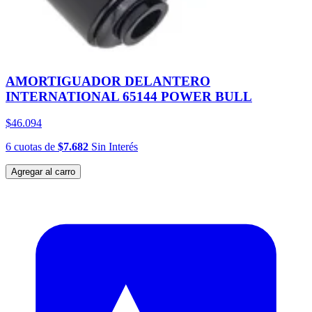
AMORTIGUADOR DELANTERO
INTERNATIONAL 65144 POWER BULL
$46.094
6
cuotas
de
$7.682
Sin Interés
Agregar al carro