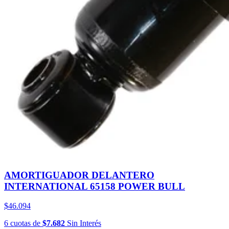
AMORTIGUADOR DELANTERO
INTERNATIONAL 65158 POWER BULL
$46.094
6
cuotas
de
$7.682
Sin Interés