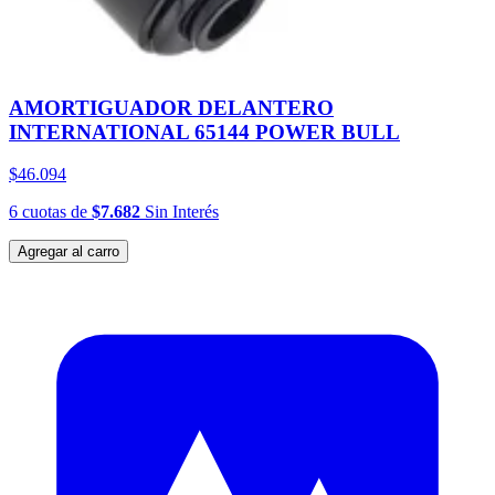
AMORTIGUADOR DELANTERO
INTERNATIONAL 65144 POWER BULL
$46.094
6
cuotas
de
$7.682
Sin Interés
Agregar al carro