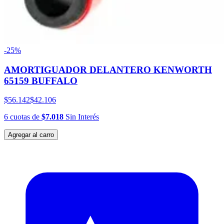
-25%
AMORTIGUADOR DELANTERO KENWORTH
65159 BUFFALO
$56.142
$42.106
6
cuotas
de
$7.018
Sin Interés
Agregar al carro