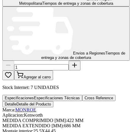
Metropolitana
Tiempos de entrega y zonas de cobertura
Envios a Regiones
Tiempos de
entrega y zonas de cobertura
Agregar al carro
Stock Internet:
7 UNIDADES
Especificaciones
Especificaciones Técnicas
Cross Reference
Detalle
Detalle del Producto
Marca:
MONROE
Aplicacion
:
Kenworth
MEDIDA COMPRIMIDO [MM]
:
422 MM
MEDIDA EXTENDIDO [MM)
:
686 MM
Montaje interior
:
25.5X44.45