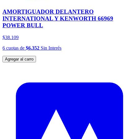
AMORTIGUADOR DELANTERO
INTERNATIONAL Y KENWORTH 66969
POWER BULL
$38.109
6
cuotas
de
$6.352
Sin Interés
Agregar al carro