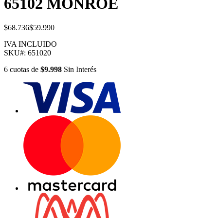
65102 MONROE
$68.736
$59.990
IVA INCLUIDO
SKU#:
651020
6
cuotas
de
$9.998
Sin Interés