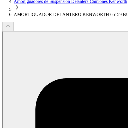
Amortiguadores de Suspensión Delantera Camiones Kenworth
AMORTIGUADOR DELANTERO KENWORTH 65159 B