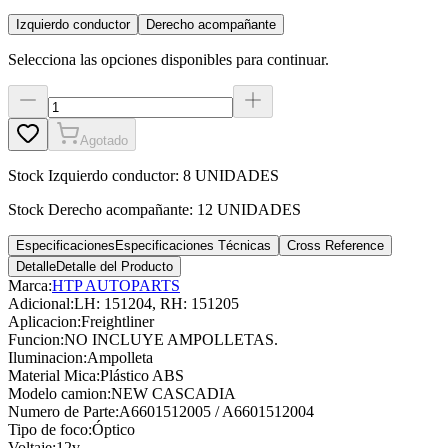
Izquierdo conductor
Derecho acompañante
Selecciona las opciones disponibles para continuar.
Agotado
Stock
Izquierdo conductor
:
8 UNIDADES
Stock
Derecho acompañante
:
12 UNIDADES
Especificaciones
Especificaciones Técnicas
Cross Reference
Detalle
Detalle del Producto
Marca:
HTP AUTOPARTS
Adicional
:
LH: 151204, RH: 151205
Aplicacion
:
Freightliner
Funcion
:
NO INCLUYE AMPOLLETAS.
Iluminacion
:
Ampolleta
Material Mica
:
Plástico ABS
Modelo camion
:
NEW CASCADIA
Numero de Parte
:
A6601512005 / A6601512004
Tipo de foco
:
Óptico
Voltaje
:
12v