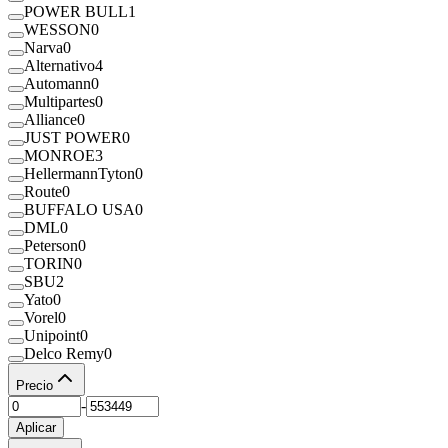
POWER BULL
1
WESSON
0
Narva
0
Alternativo
4
Automann
0
Multipartes
0
Alliance
0
JUST POWER
0
MONROE
3
HellermannTyton
0
Route
0
BUFFALO USA
0
DML
0
Peterson
0
TORIN
0
SBU
2
Yato
0
Vorel
0
Unipoint
0
Delco Remy
0
Precio
-
Aplicar