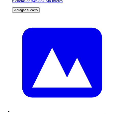
6
cuotas
de
$46.832
Sin Interés
Agregar al carro