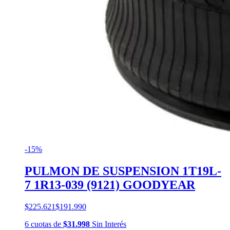
-15%
PULMON DE SUSPENSION 1T19L-
7 1R13-039 (9121) GOODYEAR
$225.621
$191.990
6
cuotas
de
$31.998
Sin Interés