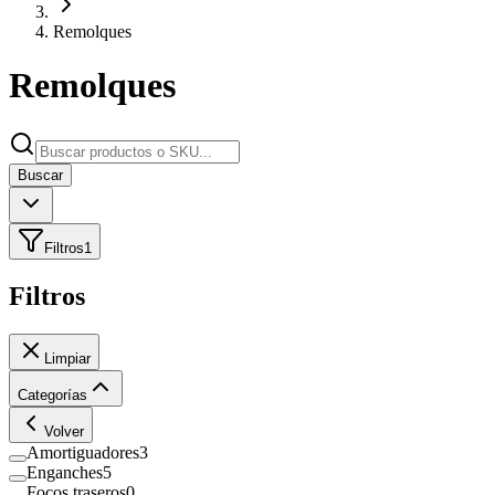
Remolques
Remolques
Buscar
Filtros
1
Filtros
Limpiar
Categorías
Volver
Amortiguadores
3
Enganches
5
Focos traseros
0