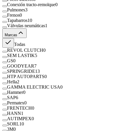
Conexión tracto-remolque
0
Pulmones
3
Frenos
0
Tapabarros
10
Válvulas neumáticas
1
Marcas
Todas
REVOL CLUTCH
0
SEM LASTIK
5
GS
0
GOODYEAR
7
SPRINGRIDE
13
HTP AUTOPARTS
0
Hella
2
GAMMA ELECTRIC USA
0
Hammer
0
SAP
6
Permatex
0
FRENTECH
0
HANN
1
AUTIMPEX
0
SORL
10
3M
0