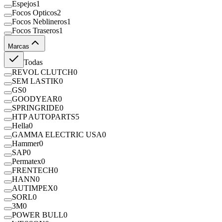
Espejos
1
Focos Opticos
2
Focos Neblineros
1
Focos Traseros
1
Marcas
Todas
REVOL CLUTCH
0
SEM LASTIK
0
GS
0
GOODYEAR
0
SPRINGRIDE
0
HTP AUTOPARTS
5
Hella
0
GAMMA ELECTRIC USA
0
Hammer
0
SAP
0
Permatex
0
FRENTECH
0
HANN
0
AUTIMPEX
0
SORL
0
3M
0
POWER BULL
0