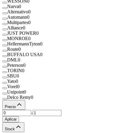
WESSON
0
Narva
0
Alternativo
0
Automann
0
Multipartes
0
Alliance
0
JUST POWER
0
MONROE
0
HellermannTyton
0
Route
0
BUFFALO USA
0
DML
0
Peterson
0
TORIN
0
SBU
0
Yato
0
Vorel
0
Unipoint
0
Delco Remy
0
Precio
-
Aplicar
Stock