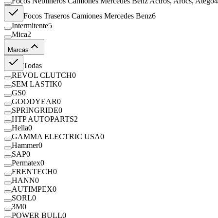
Focos Neblineros Camiones Mercedes Benz Actros, Arocs, Atego
4
Focos Traseros Camiones Mercedes Benz
6
Intermitente
5
Mica
2
Marcas
Todas
REVOL CLUTCH
0
SEM LASTIK
0
GS
0
GOODYEAR
0
SPRINGRIDE
0
HTP AUTOPARTS
2
Hella
0
GAMMA ELECTRIC USA
0
Hammer
0
SAP
0
Permatex
0
FRENTECH
0
HANN
0
AUTIMPEX
0
SORL
0
3M
0
POWER BULL
0