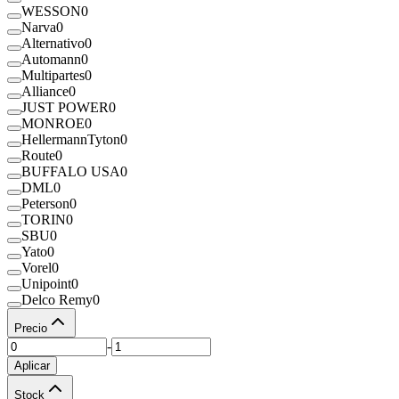
WESSON
0
Narva
0
Alternativo
0
Automann
0
Multipartes
0
Alliance
0
JUST POWER
0
MONROE
0
HellermannTyton
0
Route
0
BUFFALO USA
0
DML
0
Peterson
0
TORIN
0
SBU
0
Yato
0
Vorel
0
Unipoint
0
Delco Remy
0
Precio
-
Aplicar
Stock