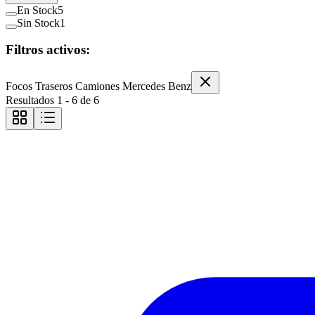
En Stock
5
Sin Stock
1
Filtros activos:
Focos Traseros Camiones Mercedes Benz
Resultados
1
-
6
de
6