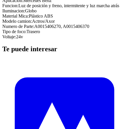
Aplicacion
:
Mercedes Benz
Funcion
:
Luz de posición y freno, intermitente y luz marcha atrás
Iluminacion
:
Globo
Material Mica
:
Plástico ABS
Modelo camion
:
Actros/Axor
Numero de Parte
:
A0015406270, A0015406370
Tipo de foco
:
Trasero
Voltaje
:
24v
Te puede interesar