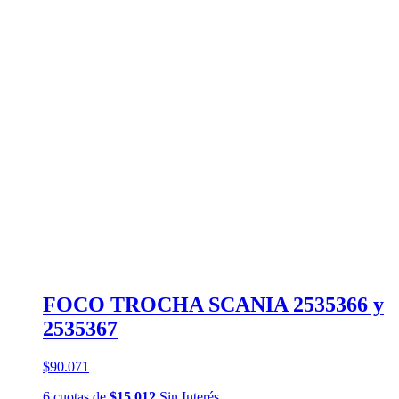
FOCO TROCHA SCANIA 2535366 y
2535367
$90.071
6
cuotas
de
$15.012
Sin Interés