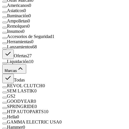
Otras Marcas
0
Americanos
0
Asiaticos
0
Iluminación
0
Ampolletas
0
Remolques
0
Insumos
0
Accesorios de Seguridad
1
Herramientas
0
Lanzamientos
68
Ofertas
27
Liquidación
10
Marcas
Todas
REVOL CLUTCH
0
SEM LASTIK
0
GS
2
GOODYEAR
0
SPRINGRIDE
0
HTP AUTOPARTS
10
Hella
0
GAMMA ELECTRIC USA
0
Hammer
0