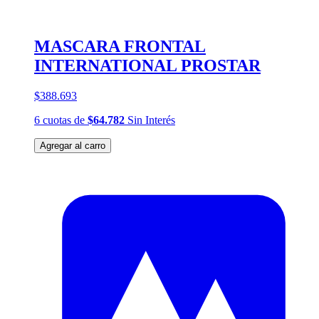
MASCARA FRONTAL
INTERNATIONAL PROSTAR
$388.693
6
cuotas
de
$64.782
Sin Interés
Agregar al carro