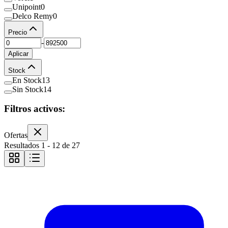
Unipoint
0
Delco Remy
0
Precio
-
Aplicar
Stock
En Stock
13
Sin Stock
14
Filtros activos:
Ofertas
Resultados
1
-
12
de
27