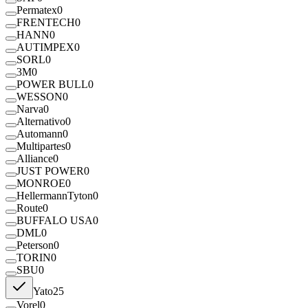
Permatex
0
FRENTECH
0
HANN
0
AUTIMPEX
0
SORL
0
3M
0
POWER BULL
0
WESSON
0
Narva
0
Alternativo
0
Automann
0
Multipartes
0
Alliance
0
JUST POWER
0
MONROE
0
HellermannTyton
0
Route
0
BUFFALO USA
0
DML
0
Peterson
0
TORIN
0
SBU
0
Yato
25
Vorel
0