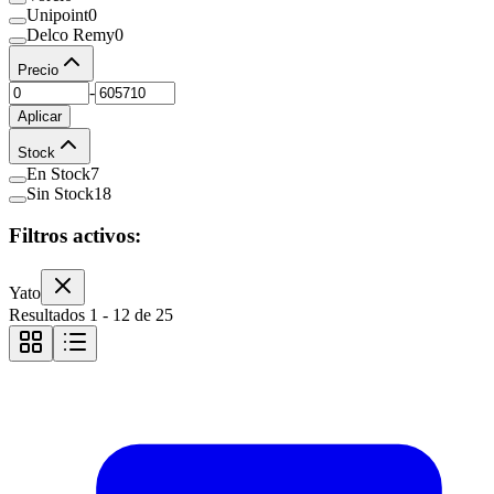
Unipoint
0
Delco Remy
0
Precio
-
Aplicar
Stock
En Stock
7
Sin Stock
18
Filtros activos:
Yato
Resultados
1
-
12
de
25